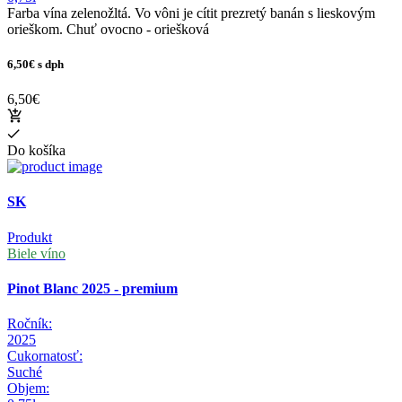
Farba vína zelenožltá. Vo vôni je cítit prezretý banán s lieskovým
orieškom. Chuť ovocno - oriešková
6,50€
s dph
6,50€
Do košíka
SK
Produkt
Biele víno
Pinot Blanc 2025 - premium
Ročník:
2025
Cukornatosť:
Suché
Objem: