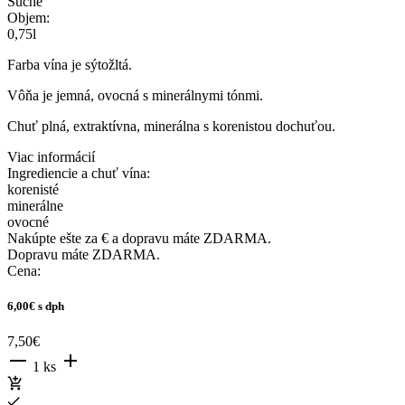
Suché
Objem:
0,75l
Farba vína je sýtožltá.
Vôňa je jemná, ovocná s minerálnymi tónmi.
Chuť plná, extraktívna, minerálna s korenistou dochuťou.
Viac informácií
Ingrediencie a chuť vína:
korenisté
minerálne
ovocné
Nakúpte ešte za
€ a dopravu máte ZDARMA.
Dopravu máte ZDARMA.
Cena:
6,00€
s dph
7,50€
1 ks