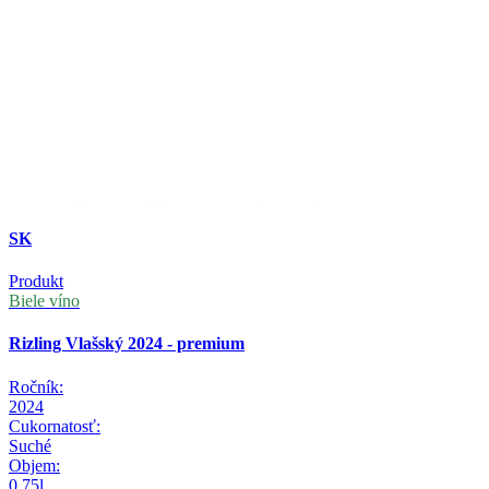
SK
Produkt
Biele víno
Rizling Vlašský 2024 - premium
Ročník:
2024
Cukornatosť:
Suché
Objem:
0,75l