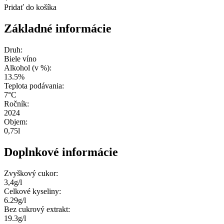
Pridať do košíka
Základné informácie
Druh:
Biele víno
Alkohol (v %):
13.5%
Teplota podávania:
7°C
Ročník:
2024
Objem:
0,75l
Doplnkové informácie
Zvyškový cukor:
3,4g/l
Celkové kyseliny:
6.29g/l
Bez cukrový extrakt:
19.3g/l