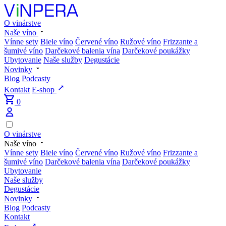
O vinárstve
Naše víno
Vínne sety
Biele víno
Červené víno
Ružové víno
Frizzante a
šumivé víno
Darčekové balenia vína
Darčekové poukážky
Ubytovanie
Naše služby
Degustácie
Novinky
Blog
Podcasty
Kontakt
E-shop
0
O vinárstve
Naše víno
Vínne sety
Biele víno
Červené víno
Ružové víno
Frizzante a
šumivé víno
Darčekové balenia vína
Darčekové poukážky
Ubytovanie
Naše služby
Degustácie
Novinky
Blog
Podcasty
Kontakt