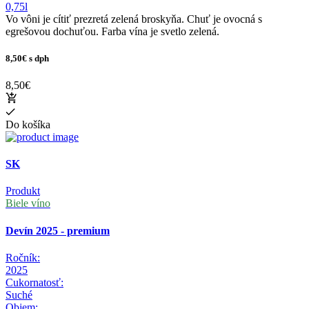
0,75l
Vo vôni je cítiť prezretá zelená broskyňa. Chuť je ovocná s
egrešovou dochuťou. Farba vína je svetlo zelená.
8,50€
s dph
8,50€
Do košíka
SK
Produkt
Biele víno
Devín 2025 - premium
Ročník:
2025
Cukornatosť:
Suché
Objem: