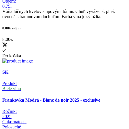
Objem:
0,75l
Vôňa lúčnych kvetov s lipovými tónmi. Chuť vyvážená, plná,
ovocná s tramínovou dochuťou. Farba vína je sýtožltá.
8,00€
s dph
8,00€
Do košíka
SK
Produkt
Biele víno
Frankovka Modrá - Blanc de noir 2025 - exclusive
Ročník:
2025
Cukornatosť:
Polosuché