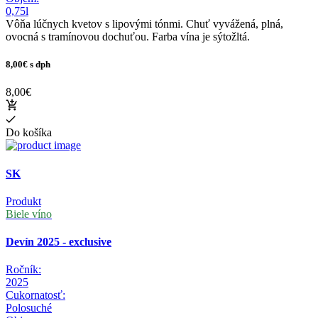
0,75l
Vôňa lúčnych kvetov s lipovými tónmi. Chuť vyvážená, plná,
ovocná s tramínovou dochuťou. Farba vína je sýtožltá.
8,00€
s dph
8,00€
Do košíka
SK
Produkt
Biele víno
Devín 2025 - exclusive
Ročník:
2025
Cukornatosť:
Polosuché