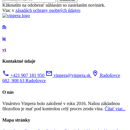
Kliknutím na odoberať súhlasím so zasielaním noviniek.
Viac v
zásadách ochrany osobných údajov
.
fb
ig
yt
Kontaktné údaje
+421 907 181 950
vinpera@vinpera.sk
Radošovce
682, 908 63 Radošovce
O nás
Vinárstvo Vinpera bolo založené v roku 2016. Našou základnou
filozofiou je mať pod kontrolou celý proces zrodu vína.
Čítať viac..
Mapa stránky