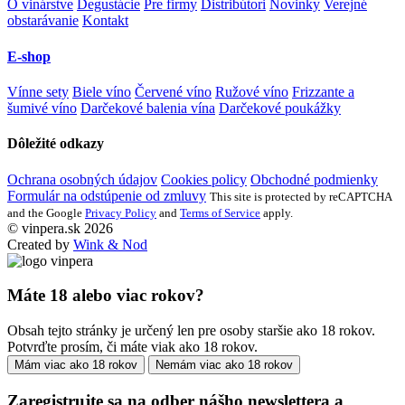
O vinárstve
Degustácie
Pre firmy
Distribútori
Novinky
Verejné
obstarávanie
Kontakt
E-shop
Vínne sety
Biele víno
Červené víno
Ružové víno
Frizzante a
šumivé víno
Darčekové balenia vína
Darčekové poukážky
Dôležité odkazy
Ochrana osobných údajov
Cookies policy
Obchodné podmienky
Formulár na odstúpenie od zmluvy
This site is protected by reCAPTCHA
and the Google
Privacy Policy
and
Terms of Service
apply.
© vinpera.sk 2026
Created by
Wink & Nod
Máte 18 alebo viac rokov?
Obsah tejto stránky je určený len pre osoby staršie ako 18 rokov.
Potvrďte prosím, či máte viak ako 18 rokov.
Mám viac ako 18 rokov
Nemám viac ako 18 rokov
Zaregistrujte sa na odber nášho newslettera a