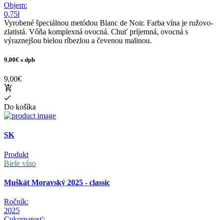
Objem:
0,75l
Vyrobené špeciálnou metódou Blanc de Noir. Farba vína je ružovo-
zlatistá. Vôňa komplexná ovocná. Chuť príjemná, ovocná s
výraznejšou bielou ríbezlou a čevenou malinou.
9,00€
s dph
9,00€
Do košíka
SK
Produkt
Biele víno
Muškát Moravský 2025 - classic
Ročník:
2025
Cukornatosť: