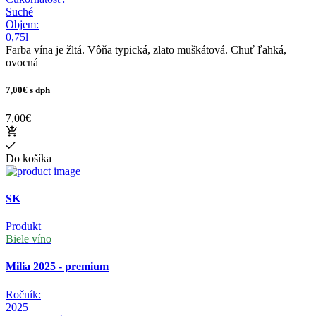
Suché
Objem:
0,75l
Farba vína je žltá. Vôňa typická, zlato muškátová. Chuť ľahká,
ovocná
7,00€
s dph
7,00€
Do košíka
SK
Produkt
Biele víno
Milia 2025 - premium
Ročník:
2025