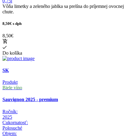
0,75l
Vôňa limetky a zeleného jablka sa prelína do príjemnej ovocnej
chute.
8,50€
s dph
8,50€
Do košíka
SK
Produkt
Biele víno
Sauvignon 2025 - premium
Ročník:
2025
Cukornatosť:
Polosuché
Objem: