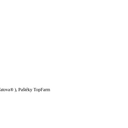
atova
®
), Paštéky TopFarm