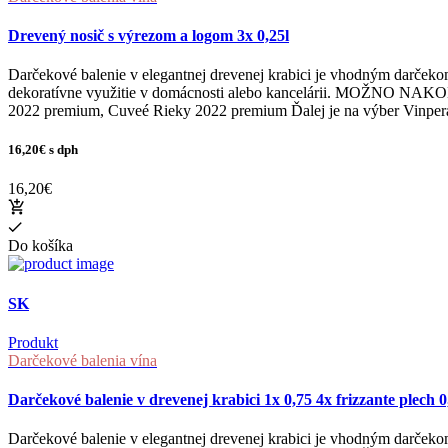
Drevený nosič s výrezom a logom 3x 0,25l
Darčekové balenie v elegantnej drevenej krabici je vhodným darčeko
dekoratívne využitie v domácnosti alebo kancelárii. MOŽNO NA
2022 premium, Cuveé Rieky 2022 premium Ďalej je na výber Vinper
16,20€
s dph
16,20€
Do košíka
SK
Produkt
Darčekové balenia vína
Darčekové balenie v drevenej krabici 1x 0,75 4x frizzante plech 0
Darčekové balenie v elegantnej drevenej krabici je vhodným darčeko