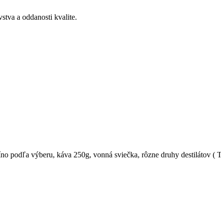
stva a oddanosti kvalite.
no podľa výberu, káva 250g, vonná sviečka, rôzne druhy destilátov (
T