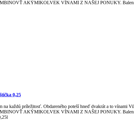
NAKOMBINOVŤ AKÝMIKOLVEK VÍNAMI Z NAŠEJ PONUKY. Balenie obsah
štička 0,25
m na každú príležitosť. Obdareného poteší hneď dvakrát a to vínami 
AKOMBINOVŤ AKÝMIKOLVEK VÍNAMI Z NAŠEJ PONUKY. Balenie obsahu
,25l