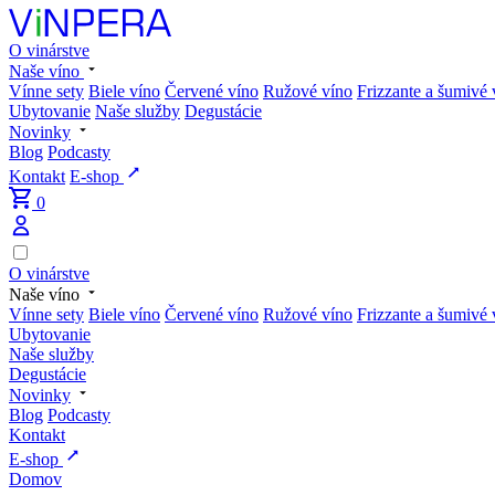
O vinárstve
Naše víno
Vínne sety
Biele víno
Červené víno
Ružové víno
Frizzante a šumivé 
Ubytovanie
Naše služby
Degustácie
Novinky
Blog
Podcasty
Kontakt
E-shop
0
O vinárstve
Naše víno
Vínne sety
Biele víno
Červené víno
Ružové víno
Frizzante a šumivé 
Ubytovanie
Naše služby
Degustácie
Novinky
Blog
Podcasty
Kontakt
E-shop
Domov