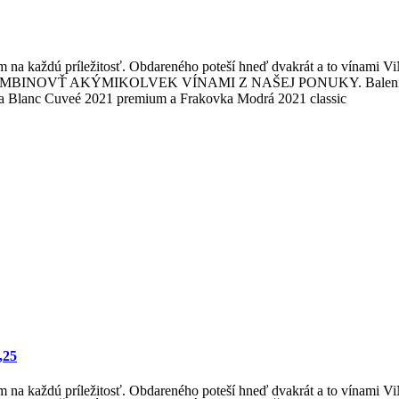
m na každú príležitosť. Obdareného poteší hneď dvakrát a to vínami 
KOMBINOVŤ AKÝMIKOLVEK VÍNAMI Z NAŠEJ PONUKY. Balenie obsahuje
a Blanc Cuveé 2021 premium a Frakovka Modrá 2021 classic
,25
m na každú príležitosť. Obdareného poteší hneď dvakrát a to vínami 