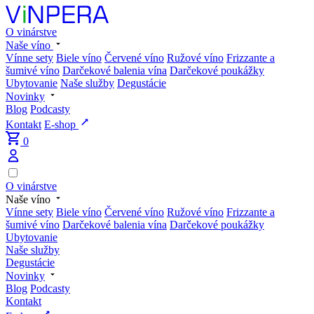
O vinárstve
Naše víno
Vínne sety
Biele víno
Červené víno
Ružové víno
Frizzante a
šumivé víno
Darčekové balenia vína
Darčekové poukážky
Ubytovanie
Naše služby
Degustácie
Novinky
Blog
Podcasty
Kontakt
E-shop
0
O vinárstve
Naše víno
Vínne sety
Biele víno
Červené víno
Ružové víno
Frizzante a
šumivé víno
Darčekové balenia vína
Darčekové poukážky
Ubytovanie
Naše služby
Degustácie
Novinky
Blog
Podcasty
Kontakt