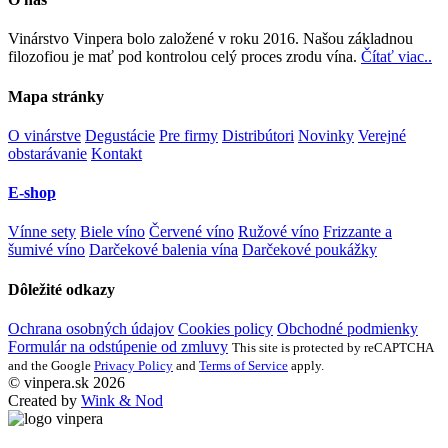
Vinárstvo Vinpera bolo založené v roku 2016. Našou základnou
filozofiou je mať pod kontrolou celý proces zrodu vína.
Čítať viac..
Mapa stránky
O vinárstve
Degustácie
Pre firmy
Distribútori
Novinky
Verejné
obstarávanie
Kontakt
E-shop
Vínne sety
Biele víno
Červené víno
Ružové víno
Frizzante a
šumivé víno
Darčekové balenia vína
Darčekové poukážky
Dôležité odkazy
Ochrana osobných údajov
Cookies policy
Obchodné podmienky
Formulár na odstúpenie od zmluvy
This site is protected by reCAPTCHA
and the Google
Privacy Policy
and
Terms of Service
apply.
© vinpera.sk 2026
Created by
Wink & Nod